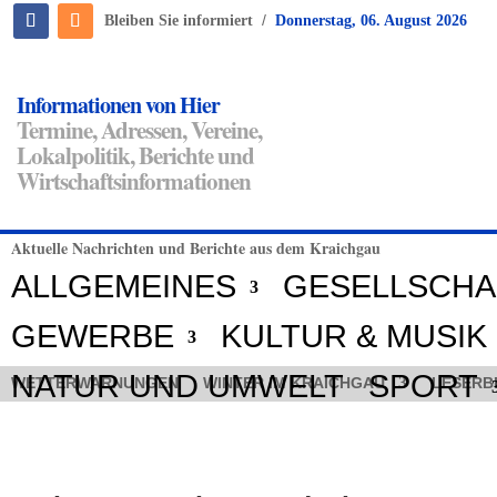
/
Bleiben Sie informiert
Donnerstag, 06. August 2026
Informationen von Hier
Termine, Adressen, Vereine,
Lokalpolitik, Berichte und
Wirtschaftsinformationen
Aktuelle Nachrichten und Berichte aus dem Kraichgau
ALLGEMEINES
GESELLSCHA
GEWERBE
KULTUR & MUSIK
NATUR UND UMWELT
SPORT
WETTERWARNUNGEN
WINTER IM KRAICHGAU
LESERB