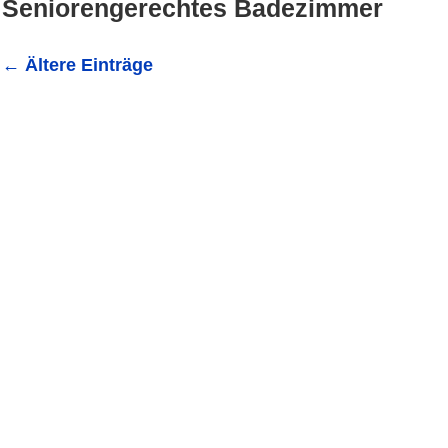
Seniorengerechtes Badezimmer
←
Ältere Einträge
Ein Badezimmer sollte nicht nur ein Ort der Hygiene sei
wohl fühlt. Dies gilt insbesondere für Senioren, bei denen 