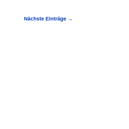
Nächste Einträge
→
n, sondern auch ein Raum, in dem man sich sicher und
die...