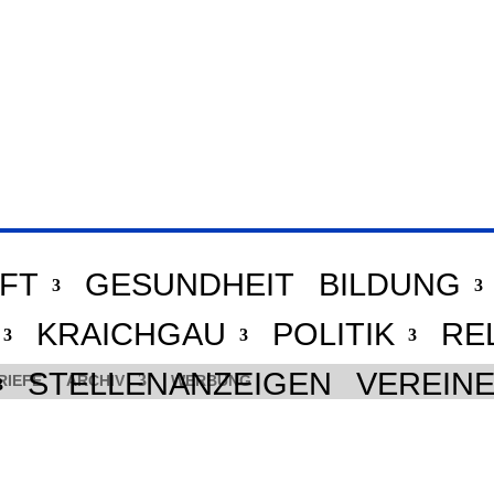
FT
GESUNDHEIT
BILDUNG
KRAICHGAU
POLITIK
RE
STELLENANZEIGEN
VEREIN
RIEFE
ARCHIV
WERBUNG