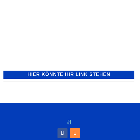
AVR Kommunal verteilt Pausenbrotdosen
zur aktiven Abfallvermeidung
Pausenbrotdosen für Schulanfänger Seit
bereits 27 Jahren verteilt die AVR
Kommunal GmbH zum Schulanfang an
alle...
HIER KÖNNTE IHR LINK STEHEN