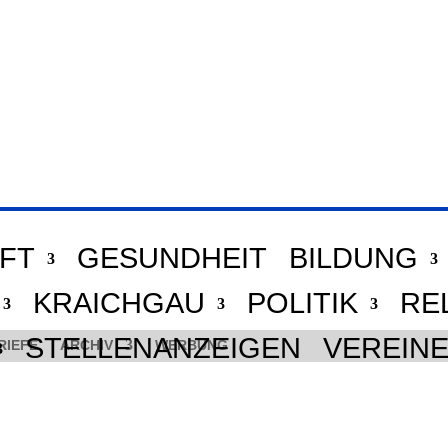
FT
GESUNDHEIT
BILDUNG
KRAICHGAU
POLITIK
RE
STELLENANZEIGEN
VEREIN
RIEFE
ARCHIV
WERBUNG