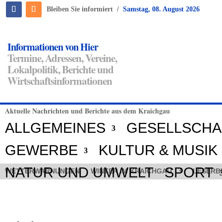
/
Bleiben Sie informiert
Samstag, 08. August 2026
Informationen von Hier
Termine, Adressen, Vereine,
Lokalpolitik, Berichte und
Wirtschaftsinformationen
Aktuelle Nachrichten und Berichte aus dem Kraichgau
ALLGEMEINES
GESELLSCHA
GEWERBE
KULTUR & MUSIK
NATUR UND UMWELT
SPORT
WETTERWARNUNGEN
WINTER IM KRAICHGAU
LESERB