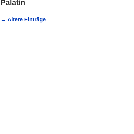
Palatin
←
Ältere Einträge
Vorbericht: Das Ostervariete verspricht grandiose Unterha