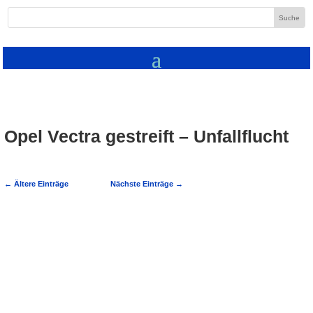
Opel Vectra gestreift – Unfallflucht
←
Ältere Einträge
Nächste Einträge
→
Waibstadt: Beim Vorbeifahren Opel
Vectra gestreift - Verursacher entfernt
sich Polizei ermittelt wegen Unfallflucht