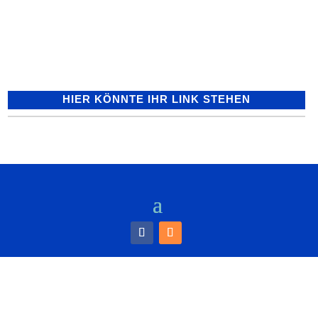
Einen in der Alten Sinsheimer Straße in
Höhe des Anwesens Nr....
HIER KÖNNTE IHR LINK STEHEN