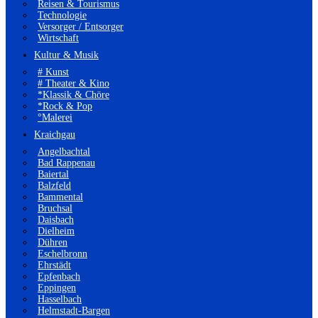
Reisen & Tourismus
Technologie
Versorger / Entsorger
Wirtschaft
Kultur & Musik
# Kunst
# Theater & Kino
*Klassik & Chöre
*Rock & Pop
°Malerei
Kraichgau
Angelbachtal
Bad Rappenau
Baiertal
Balzfeld
Bammental
Bruchsal
Daisbach
Dielheim
Dühren
Eschelbronn
Ehrstädt
Epfenbach
Eppingen
Hasselbach
Helmstadt-Bargen