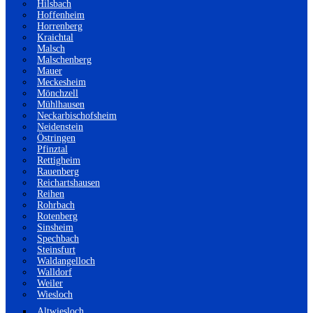
Hilsbach
Hoffenheim
Horrenberg
Kraichtal
Malsch
Malschenberg
Mauer
Meckesheim
Mönchzell
Mühlhausen
Neckarbischofsheim
Neidenstein
Östringen
Pfinztal
Rettigheim
Rauenberg
Reichartshausen
Reihen
Rohrbach
Rotenberg
Sinsheim
Spechbach
Steinsfurt
Waldangelloch
Walldorf
Weiler
Wiesloch
Altwiesloch