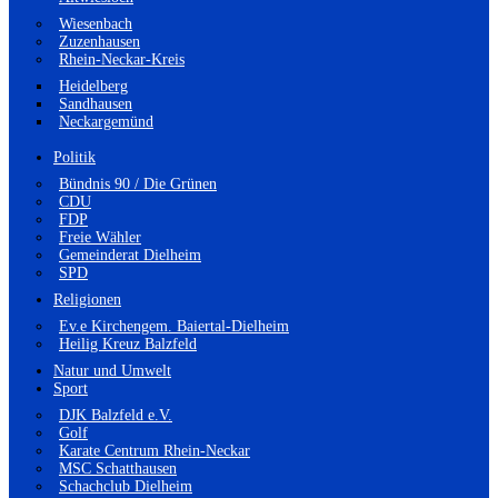
Wiesenbach
Zuzenhausen
Rhein-Neckar-Kreis
Heidelberg
Sandhausen
Neckargemünd
Politik
Bündnis 90 / Die Grünen
CDU
FDP
Freie Wähler
Gemeinderat Dielheim
SPD
Religionen
Ev.e Kirchengem. Baiertal-Dielheim
Heilig Kreuz Balzfeld
Natur und Umwelt
Sport
DJK Balzfeld e.V.
Golf
Karate Centrum Rhein-Neckar
MSC Schatthausen
Schachclub Dielheim