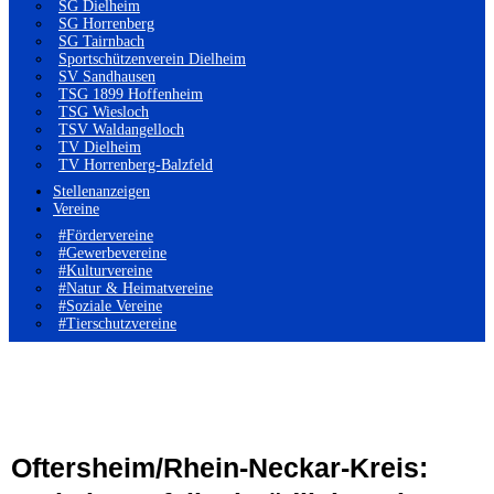
SG Dielheim
SG Horrenberg
SG Tairnbach
Sportschützenverein Dielheim
SV Sandhausen
TSG 1899 Hoffenheim
TSG Wiesloch
TSV Waldangelloch
TV Dielheim
TV Horrenberg-Balzfeld
Stellenanzeigen
Vereine
#Fördervereine
#Gewerbevereine
#Kulturvereine
#Natur & Heimatvereine
#Soziale Vereine
#Tierschutzvereine
Oftersheim/Rhein-Neckar-Kreis: