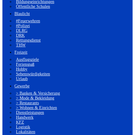
Bildungseinrichtungen
Öffentliche Schulen
Blaulicht
#Feuerwehren
#Polizei
DLRG
DRK
Rettungsdienst
THW
Freizeit
Ausflugsziele
Ferienspaß
Hobby
Sehenswürdigkeiten
Urlaub
Gewerbe
> Banken & Versicherung
> Mode & Bekleidung
> Restaurants
> Wohnen & Einrichten
Dienstleistungen
Handwerk
KFZ
Logistik
Lokalitäten