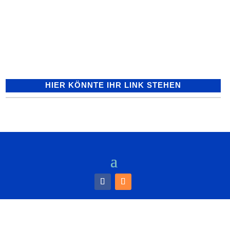
und mit der Faust gegen Autoscheibe
geschlagen - Polizei sucht Zeugen
Zeugen eines Vorfalls, der sich am
Donnerstag gegen 10.30 Uhr in der...
HIER KÖNNTE IHR LINK STEHEN