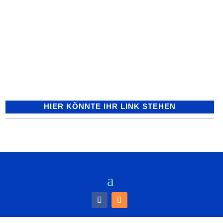
POL-MA: Neckarbischofsheim Rhein-
Neckar-Kreis: Fahrradfahrer bei
Verkehrsunfall schwer verletzt
16.05.2017 – 17:00
Neckarbischofsheim/Rhein-Neckar-Kreis
(ots) - Schwere...
HIER KÖNNTE IHR LINK STEHEN