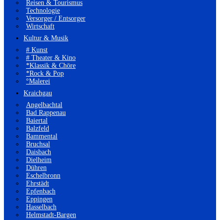
Reisen & Tourismus
Technologie
Versorger / Entsorger
Wirtschaft
Kultur & Musik
# Kunst
# Theater & Kino
*Klassik & Chöre
*Rock & Pop
°Malerei
Kraichgau
Angelbachtal
Bad Rappenau
Baiertal
Balzfeld
Bammental
Bruchsal
Daisbach
Dielheim
Dühren
Eschelbronn
Ehrstädt
Epfenbach
Eppingen
Hasselbach
Helmstadt-Bargen