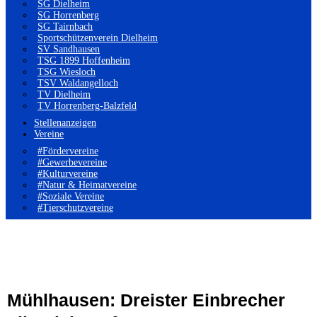
SG Dielheim
SG Horrenberg
SG Tairnbach
Sportschützenverein Dielheim
SV Sandhausen
TSG 1899 Hoffenheim
TSG Wiesloch
TSV Waldangelloch
TV Dielheim
TV Horrenberg-Balzfeld
Stellenanzeigen
Vereine
#Fördervereine
#Gewerbevereine
#Kulturvereine
#Natur & Heimatvereine
#Soziale Vereine
#Tierschutzvereine
Mühlhausen: Dreister Einbrecher