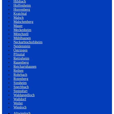
Hilsbach
Hoffenheim
Horrenberg
Kraichtal
Malsch
Malschenberg
Mauer
Meckesheim
Mönchzell
Mühlhausen
Neckarbischofsheim
Neidenstein
Östringen
Pfinztal
Rettigheim
Rauenberg
Reichartshausen
Reihen
Rohrbach
Rotenberg
Sinsheim
Spechbach
Steinsfurt
Waldangelloch
Walldorf
Weiler
Wiesloch
Altwiesloch