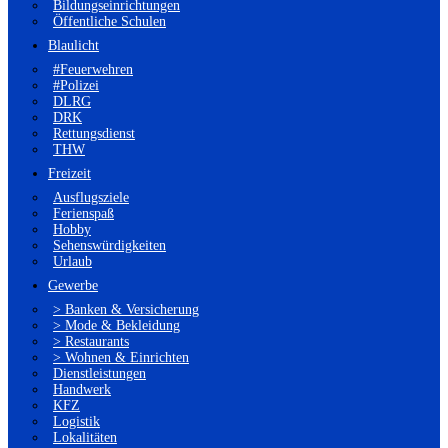
Bildungseinrichtungen
Öffentliche Schulen
Blaulicht
#Feuerwehren
#Polizei
DLRG
DRK
Rettungsdienst
THW
Freizeit
Ausflugsziele
Ferienspaß
Hobby
Sehenswürdigkeiten
Urlaub
Gewerbe
> Banken & Versicherung
> Mode & Bekleidung
> Restaurants
> Wohnen & Einrichten
Dienstleistungen
Handwerk
KFZ
Logistik
Lokalitäten