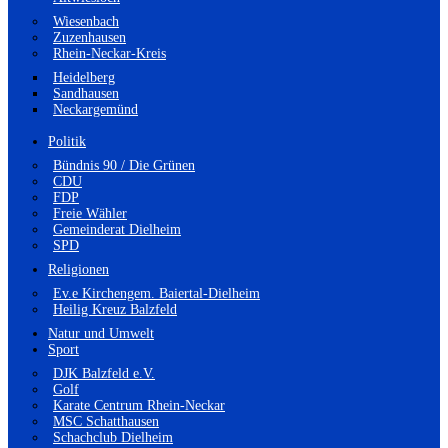
Wiesenbach
Zuzenhausen
Rhein-Neckar-Kreis
Heidelberg
Sandhausen
Neckargemünd
Politik
Bündnis 90 / Die Grünen
CDU
FDP
Freie Wähler
Gemeinderat Dielheim
SPD
Religionen
Ev.e Kirchengem. Baiertal-Dielheim
Heilig Kreuz Balzfeld
Natur und Umwelt
Sport
DJK Balzfeld e.V.
Golf
Karate Centrum Rhein-Neckar
MSC Schatthausen
Schachclub Dielheim