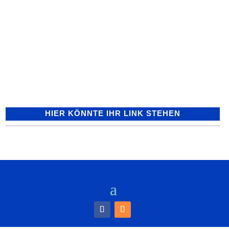
Musik zum Träumen - "Märchenbilder"
interpretiert von Tatjana Uhde
(Violoncello) und Prof. Michael Uhde
(Klavier) am Sonntag, 13.11.2022, 16.00
Uhr (!) im Dachgeschoss des...
HIER KÖNNTE IHR LINK STEHEN