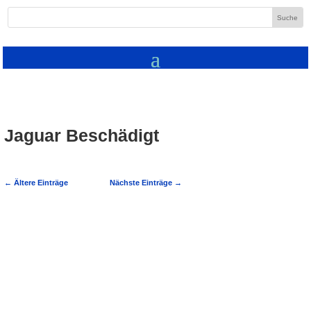
Jaguar Beschädigt
←
Ältere Einträge
Nächste Einträge
→
POL-MA: Mühlhausen: Jaguar
beschädigt 04.07.2017 – 11:35
Mühlhausen/Rhein-Neckar-Kreis (ots) -
Gegen die Stoßstange eines in der