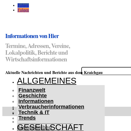
Folgen
Folgen
Informationen von Hier
Termine, Adressen, Vereine,
Lokalpolitik, Berichte und
Wirtschaftsinformationen
Suchen
Aktuelle Nachrichten und Berichte aus dem Kraichgau
nach:
ALLGEMEINES
Finanzwelt
Geschichte
Informationen
Verbraucherinformationen
WETTERWARNUNGEN
Technik & IT
WINTER IM KRAICHGAU
Trends
Lifehacks für vereiste
GESELLSCHAFT
Autoscheiben