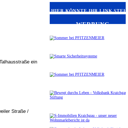
HIER KÖNNTE IHR LINK STEH
WERBUNG
 Talhausstraße ein
iler Straße /