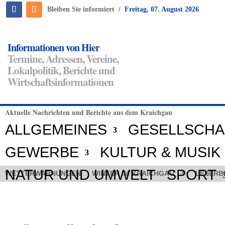
/
Bleiben Sie informiert
Freitag, 07. August 2026
Informationen von Hier
Termine, Adressen, Vereine,
Lokalpolitik, Berichte und
Wirtschaftsinformationen
Aktuelle Nachrichten und Berichte aus dem Kraichgau
ALLGEMEINES
GESELLSCHA
GEWERBE
KULTUR & MUSIK
NATUR UND UMWELT
SPORT
WETTERWARNUNGEN
WINTER IM KRAICHGAU
LESERB