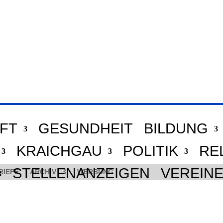
FT
GESUNDHEIT
BILDUNG
KRAICHGAU
POLITIK
RE
STELLENANZEIGEN
VEREIN
RIEFE
ARCHIV
WERBUNG