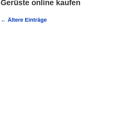
Gerüste online kaufen
←
Ältere Einträge
Wie es einem klassischen Hersteller und Offline-Händler
Leitern aufzubauen Lohnt sich das Risiko Onlineshop für 