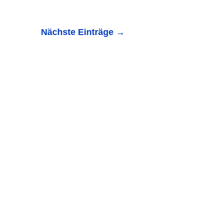
Nächste Einträge
→
 gelang, einen Onlineshop für Gerüste, Treppen und
kleine und...