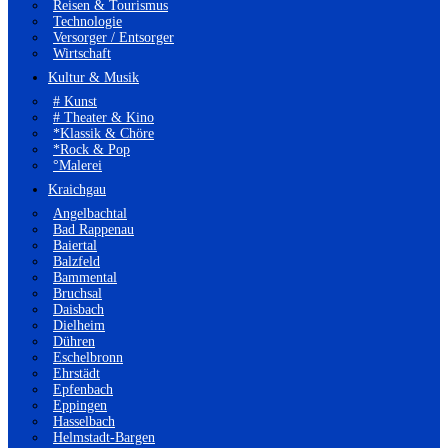
Reisen & Tourismus
Technologie
Versorger / Entsorger
Wirtschaft
Kultur & Musik
# Kunst
# Theater & Kino
*Klassik & Chöre
*Rock & Pop
°Malerei
Kraichgau
Angelbachtal
Bad Rappenau
Baiertal
Balzfeld
Bammental
Bruchsal
Daisbach
Dielheim
Dühren
Eschelbronn
Ehrstädt
Epfenbach
Eppingen
Hasselbach
Helmstadt-Bargen