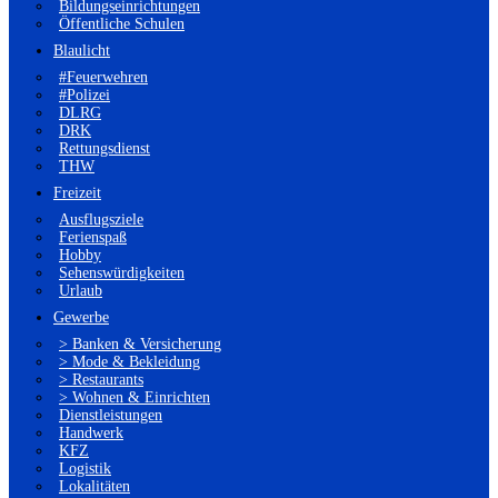
Bildungseinrichtungen
Öffentliche Schulen
Blaulicht
#Feuerwehren
#Polizei
DLRG
DRK
Rettungsdienst
THW
Freizeit
Ausflugsziele
Ferienspaß
Hobby
Sehenswürdigkeiten
Urlaub
Gewerbe
> Banken & Versicherung
> Mode & Bekleidung
> Restaurants
> Wohnen & Einrichten
Dienstleistungen
Handwerk
KFZ
Logistik
Lokalitäten