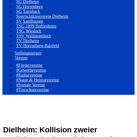
SG Dielheim
SG Horrenberg
SG Tairnbach
Sportschützenverein Dielheim
SV Sandhausen
TSG 1899 Hoffenheim
TSG Wiesloch
TSV Waldangelloch
TV Dielheim
TV Horrenberg-Balzfeld
Stellenanzeigen
Vereine
#Fördervereine
#Gewerbevereine
#Kulturvereine
#Natur & Heimatvereine
#Soziale Vereine
#Tierschutzvereine
Dielheim: Kollision zweier