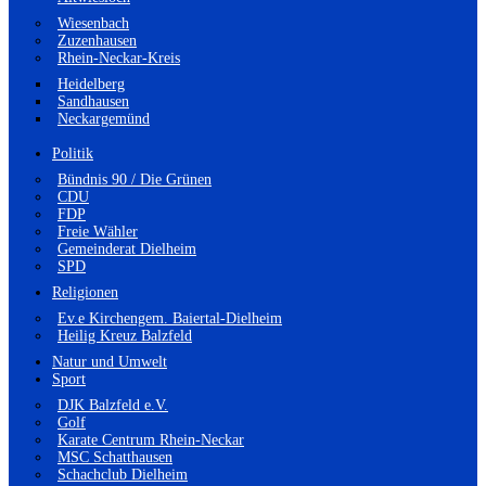
Wiesenbach
Zuzenhausen
Rhein-Neckar-Kreis
Heidelberg
Sandhausen
Neckargemünd
Politik
Bündnis 90 / Die Grünen
CDU
FDP
Freie Wähler
Gemeinderat Dielheim
SPD
Religionen
Ev.e Kirchengem. Baiertal-Dielheim
Heilig Kreuz Balzfeld
Natur und Umwelt
Sport
DJK Balzfeld e.V.
Golf
Karate Centrum Rhein-Neckar
MSC Schatthausen
Schachclub Dielheim