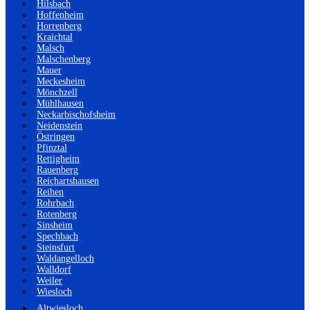
Hilsbach
Hoffenheim
Horrenberg
Kraichtal
Malsch
Malschenberg
Mauer
Meckesheim
Mönchzell
Mühlhausen
Neckarbischofsheim
Neidenstein
Östringen
Pfinztal
Rettigheim
Rauenberg
Reichartshausen
Reihen
Rohrbach
Rotenberg
Sinsheim
Spechbach
Steinsfurt
Waldangelloch
Walldorf
Weiler
Wiesloch
Altwiesloch