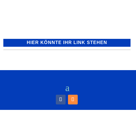
Neckar-Kreis (ots) - Im Kreuzungsbereich
der...
HIER KÖNNTE IHR LINK STEHEN