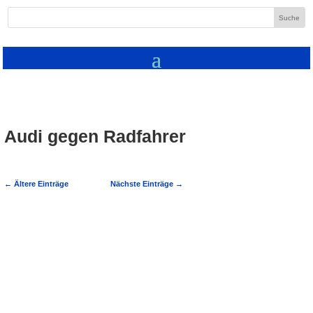
Audi gegen Radfahrer
←
Ältere Einträge
Nächste Einträge
→
POL-MA: Bammental: Radfahrer kontra
Audi - 15-Jähriger verletzt sich
23.12.2016 – 10:01 Bammental/Rhein-