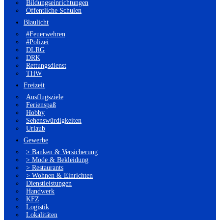
Bildungseinrichtungen
Öffentliche Schulen
Blaulicht
#Feuerwehren
#Polizei
DLRG
DRK
Rettungsdienst
THW
Freizeit
Ausflugsziele
Ferienspaß
Hobby
Sehenswürdigkeiten
Urlaub
Gewerbe
> Banken & Versicherung
> Mode & Bekleidung
> Restaurants
> Wohnen & Einrichten
Dienstleistungen
Handwerk
KFZ
Logistik
Lokalitäten