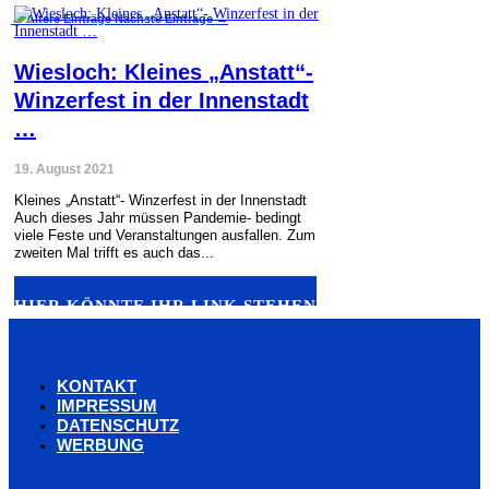
←
Ältere Einträge
Nächste Einträge
→
Wiesloch: Kleines „Anstatt“-
Winzerfest in der Innenstadt
…
19. August 2021
Kleines „Anstatt“- Winzerfest in der Innenstadt
Auch dieses Jahr müssen Pandemie- bedingt
viele Feste und Veranstaltungen ausfallen. Zum
zweiten Mal trifft es auch das...
HIER KÖNNTE IHR LINK STEHEN
KONTAKT
IMPRESSUM
DATENSCHUTZ
WERBUNG