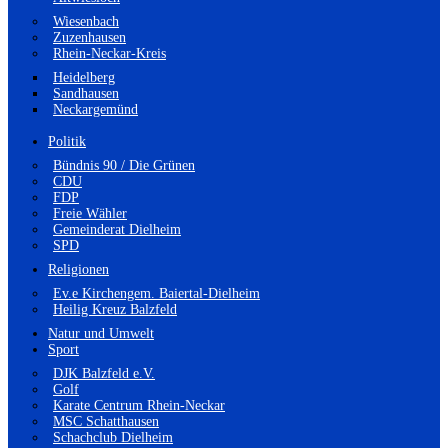
Wiesenbach
Zuzenhausen
Rhein-Neckar-Kreis
Heidelberg
Sandhausen
Neckargemünd
Politik
Bündnis 90 / Die Grünen
CDU
FDP
Freie Wähler
Gemeinderat Dielheim
SPD
Religionen
Ev.e Kirchengem. Baiertal-Dielheim
Heilig Kreuz Balzfeld
Natur und Umwelt
Sport
DJK Balzfeld e.V.
Golf
Karate Centrum Rhein-Neckar
MSC Schatthausen
Schachclub Dielheim