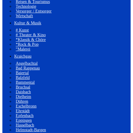
Reisen & Tourismus
Technologie
Versorger / Entsorger
Wirtschaft
Kultur & Musik
# Kunst
# Theater & Kino
*Klassik & Chöre
*Rock & Pop
°Malerei
Kraichgau
Angelbachtal
Bad Rappenau
Baiertal
Balzfeld
Bammental
Bruchsal
Daisbach
Dielheim
Dühren
Eschelbronn
Ehrstädt
Epfenbach
Eppingen
Hasselbach
Helmstadt-Bargen