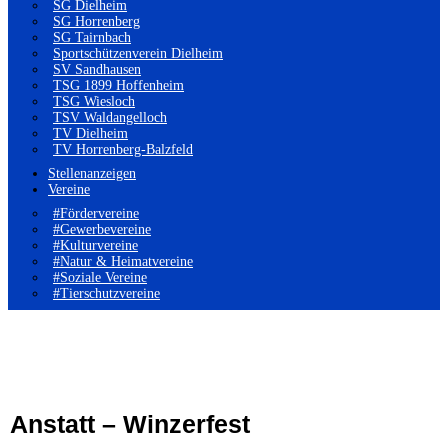
SG Dielheim
SG Horrenberg
SG Tairnbach
Sportschützenverein Dielheim
SV Sandhausen
TSG 1899 Hoffenheim
TSG Wiesloch
TSV Waldangelloch
TV Dielheim
TV Horrenberg-Balzfeld
Stellenanzeigen
Vereine
#Fördervereine
#Gewerbevereine
#Kulturvereine
#Natur & Heimatvereine
#Soziale Vereine
#Tierschutzvereine
Anstatt – Winzerfest