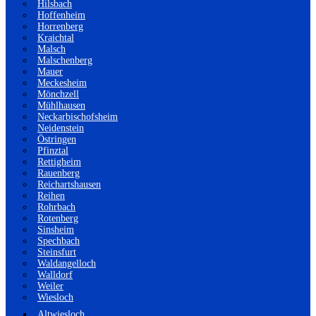
Hilsbach
Hoffenheim
Horrenberg
Kraichtal
Malsch
Malschenberg
Mauer
Meckesheim
Mönchzell
Mühlhausen
Neckarbischofsheim
Neidenstein
Östringen
Pfinztal
Rettigheim
Rauenberg
Reichartshausen
Reihen
Rohrbach
Rotenberg
Sinsheim
Spechbach
Steinsfurt
Waldangelloch
Walldorf
Weiler
Wiesloch
Altwiesloch