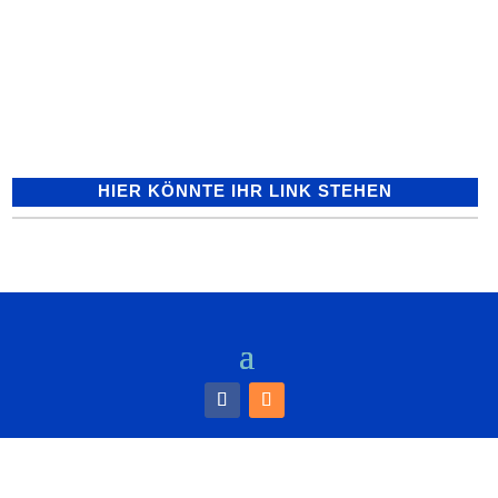
geparktem Auto geklaut - Wer hat
Verdächtiges beobachtet? Auf dem
Parkplatz "Ruhehain" in der
Heldenhainstraße zerstörte ein bislang...
HIER KÖNNTE IHR LINK STEHEN