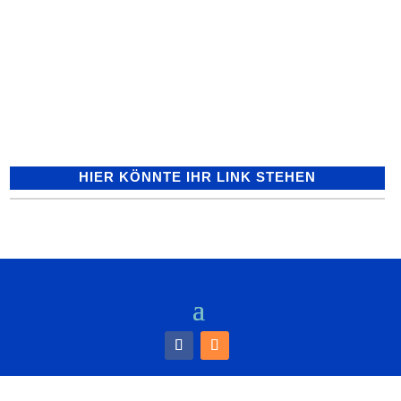
Wiesloch: Unbekannter Hundeführer geht
Autofahrerin aggressiv an - Zeugen
gesucht Ein unbekannter Mann ging am
Mittwochabend in Wiesloch eine 22-
jährige Autofahrerin in...
HIER KÖNNTE IHR LINK STEHEN