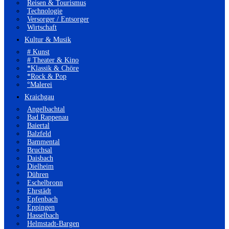
Reisen & Tourismus
Technologie
Versorger / Entsorger
Wirtschaft
Kultur & Musik
# Kunst
# Theater & Kino
*Klassik & Chöre
*Rock & Pop
°Malerei
Kraichgau
Angelbachtal
Bad Rappenau
Baiertal
Balzfeld
Bammental
Bruchsal
Daisbach
Dielheim
Dühren
Eschelbronn
Ehrstädt
Epfenbach
Eppingen
Hasselbach
Helmstadt-Bargen