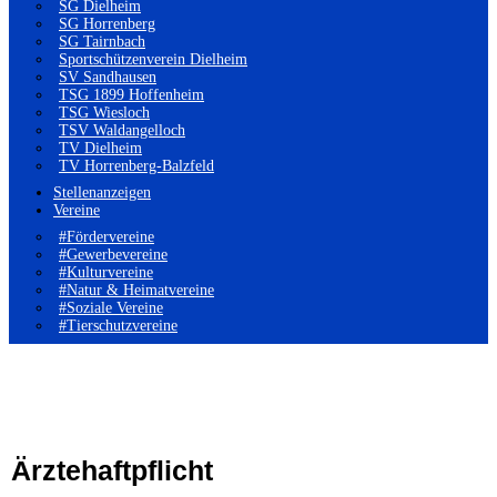
SG Dielheim
SG Horrenberg
SG Tairnbach
Sportschützenverein Dielheim
SV Sandhausen
TSG 1899 Hoffenheim
TSG Wiesloch
TSV Waldangelloch
TV Dielheim
TV Horrenberg-Balzfeld
Stellenanzeigen
Vereine
#Fördervereine
#Gewerbevereine
#Kulturvereine
#Natur & Heimatvereine
#Soziale Vereine
#Tierschutzvereine
Ärztehaftpflicht