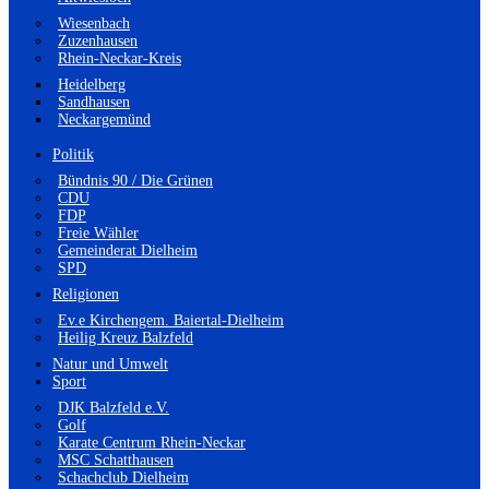
Wiesenbach
Zuzenhausen
Rhein-Neckar-Kreis
Heidelberg
Sandhausen
Neckargemünd
Politik
Bündnis 90 / Die Grünen
CDU
FDP
Freie Wähler
Gemeinderat Dielheim
SPD
Religionen
Ev.e Kirchengem. Baiertal-Dielheim
Heilig Kreuz Balzfeld
Natur und Umwelt
Sport
DJK Balzfeld e.V.
Golf
Karate Centrum Rhein-Neckar
MSC Schatthausen
Schachclub Dielheim