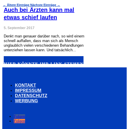
←
Ältere Einträge
Nächste Einträge
→
Auch bei Ärzten kann mal
etwas schief laufen
5. September 2017
Denkt man genauer darüber nach, so wird einem
schnell auffallen, dass man sich als Mensch
unglaublich vielen verschiedenen Behandlungen
unterziehen lassen kann. Und tatsächlich...
HIER KÖNNTE IHR LINK STEHEN
KONTAKT
IMPRESSUM
DATENSCHUTZ
WERBUNG
Folgen
Folgen