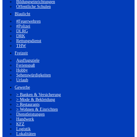
Bildungseinrichtungen
Öffentliche Schulen
Blaulicht
#Feuerwehren
#Polizei
DLRG
DRK
Rettungsdienst
THW
Freizeit
Ausflugsziele
Ferienspaß
Hobby
Sehenswürdigkeiten
Urlaub
Gewerbe
> Banken & Versicherung
> Mode & Bekleidung
> Restaurants
> Wohnen & Einrichten
Dienstleistungen
Handwerk
KFZ
Logistik
Lokalitäten