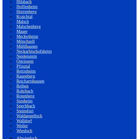
Hilsbach
Hoffenheim
Horrenberg
Kraichtal
Malsch
Malschenberg
Mauer
Meckesheim
Mönchzell
Mühlhausen
Neckarbischofsheim
Neidenstein
Östringen
Pfinztal
Rettigheim
Rauenberg
Reichartshausen
Reihen
Rohrbach
Rotenberg
Sinsheim
Spechbach
Steinsfurt
Waldangelloch
Walldorf
Weiler
Wiesloch
Altwiesloch