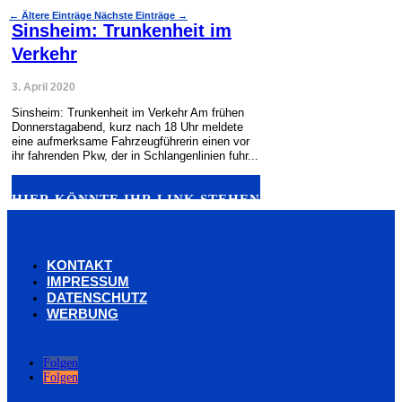
←
Ältere Einträge
Nächste Einträge
→
Sinsheim: Trunkenheit im
Verkehr
3. April 2020
Sinsheim: Trunkenheit im Verkehr Am frühen
Donnerstagabend, kurz nach 18 Uhr meldete
eine aufmerksame Fahrzeugführerin einen vor
ihr fahrenden Pkw, der in Schlangenlinien fuhr...
HIER KÖNNTE IHR LINK STEHEN
KONTAKT
IMPRESSUM
DATENSCHUTZ
WERBUNG
Folgen
Folgen