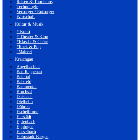
Reisen & Tourismus
Technologie
Versorger / Entsorger
Wirtschaft
Kultur & Musik
# Kunst
# Theater & Kino
*Klassik & Chöre
*Rock & Pop
°Malerei
Kraichgau
Angelbachtal
Bad Rappenau
Baiertal
Balzfeld
Bammental
Bruchsal
Daisbach
Dielheim
Dühren
Eschelbronn
Ehrstädt
Epfenbach
Eppingen
Hasselbach
Helmstadt-Bargen