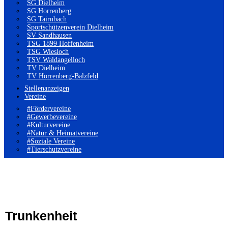
SG Dielheim
SG Horrenberg
SG Tairnbach
Sportschützenverein Dielheim
SV Sandhausen
TSG 1899 Hoffenheim
TSG Wiesloch
TSV Waldangelloch
TV Dielheim
TV Horrenberg-Balzfeld
Stellenanzeigen
Vereine
#Fördervereine
#Gewerbevereine
#Kulturvereine
#Natur & Heimatvereine
#Soziale Vereine
#Tierschutzvereine
Trunkenheit