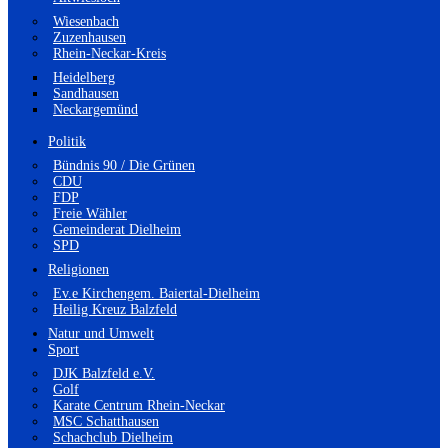
Wiesenbach
Zuzenhausen
Rhein-Neckar-Kreis
Heidelberg
Sandhausen
Neckargemünd
Politik
Bündnis 90 / Die Grünen
CDU
FDP
Freie Wähler
Gemeinderat Dielheim
SPD
Religionen
Ev.e Kirchengem. Baiertal-Dielheim
Heilig Kreuz Balzfeld
Natur und Umwelt
Sport
DJK Balzfeld e.V.
Golf
Karate Centrum Rhein-Neckar
MSC Schatthausen
Schachclub Dielheim