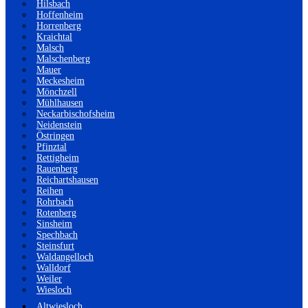
Hilsbach
Hoffenheim
Horrenberg
Kraichtal
Malsch
Malschenberg
Mauer
Meckesheim
Mönchzell
Mühlhausen
Neckarbischofsheim
Neidenstein
Östringen
Pfinztal
Rettigheim
Rauenberg
Reichartshausen
Reihen
Rohrbach
Rotenberg
Sinsheim
Spechbach
Steinsfurt
Waldangelloch
Walldorf
Weiler
Wiesloch
Altwiesloch