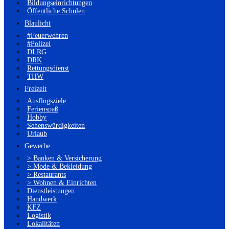
Bildungseinrichtungen
Öffentliche Schulen
Blaulicht
#Feuerwehren
#Polizei
DLRG
DRK
Rettungsdienst
THW
Freizeit
Ausflugsziele
Ferienspaß
Hobby
Sehenswürdigkeiten
Urlaub
Gewerbe
> Banken & Versicherung
> Mode & Bekleidung
> Restaurants
> Wohnen & Einrichten
Dienstleistungen
Handwerk
KFZ
Logistik
Lokalitäten