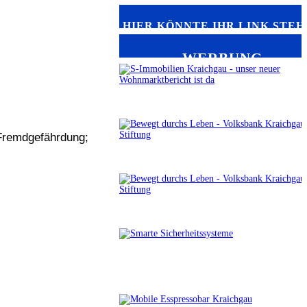
HIER KÖNNTE IHR LINK STEH
WERBUNG
 Fremdgefährdung;