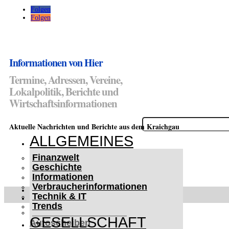
Folgen
Folgen
Informationen von Hier
Termine, Adressen, Vereine,
Lokalpolitik, Berichte und
Wirtschaftsinformationen
Suchen
Aktuelle Nachrichten und Berichte aus dem Kraichgau
nach:
ALLGEMEINES
Finanzwelt
Geschichte
Informationen
Verbraucherinformationen
WETTERWARNUNGEN
Technik & IT
WINTER IM KRAICHGAU
Trends
Lifehacks für vereiste
GESELLSCHAFT
Autoscheiben