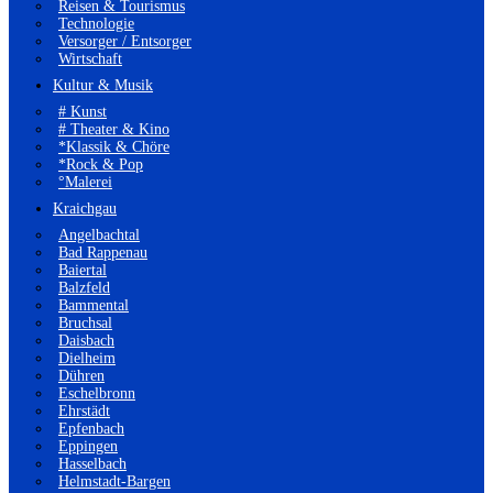
Reisen & Tourismus
Technologie
Versorger / Entsorger
Wirtschaft
Kultur & Musik
# Kunst
# Theater & Kino
*Klassik & Chöre
*Rock & Pop
°Malerei
Kraichgau
Angelbachtal
Bad Rappenau
Baiertal
Balzfeld
Bammental
Bruchsal
Daisbach
Dielheim
Dühren
Eschelbronn
Ehrstädt
Epfenbach
Eppingen
Hasselbach
Helmstadt-Bargen