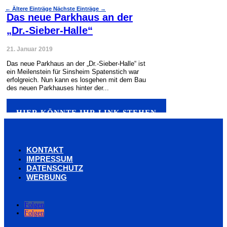
←
Ältere Einträge
Nächste Einträge
→
Das neue Parkhaus an der
„Dr.-Sieber-Halle“
21. Januar 2019
Das neue Parkhaus an der „Dr.-Sieber-Halle“ ist
ein Meilenstein für Sinsheim Spatenstich war
erfolgreich. Nun kann es losgehen mit dem Bau
des neuen Parkhauses hinter der...
HIER KÖNNTE IHR LINK STEHEN
KONTAKT
IMPRESSUM
DATENSCHUTZ
WERBUNG
Folgen
Folgen