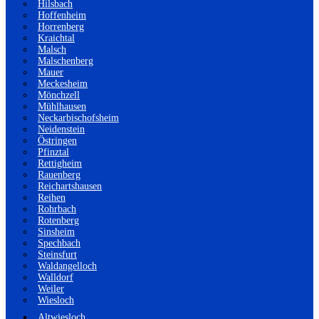
Hilsbach
Hoffenheim
Horrenberg
Kraichtal
Malsch
Malschenberg
Mauer
Meckesheim
Mönchzell
Mühlhausen
Neckarbischofsheim
Neidenstein
Östringen
Pfinztal
Rettigheim
Rauenberg
Reichartshausen
Reihen
Rohrbach
Rotenberg
Sinsheim
Spechbach
Steinsfurt
Waldangelloch
Walldorf
Weiler
Wiesloch
Altwiesloch