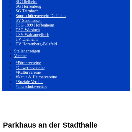
SG Dielheim
SG Horrenberg
SG Tairnbach
Sportschützenverein Dielheim
SV Sandhausen
TSG 1899 Hoffenheim
TSG Wiesloch
TSV Waldangelloch
TV Dielheim
TV Horrenberg-Balzfeld
Stellenanzeigen
Vereine
#Fördervereine
#Gewerbevereine
#Kulturvereine
#Natur & Heimatvereine
#Soziale Vereine
#Tierschutzvereine
Parkhaus an der Stadthalle