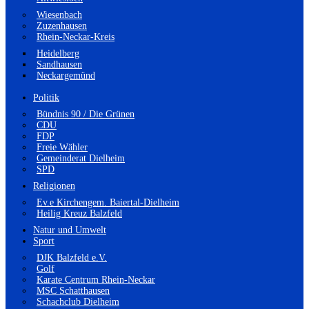
Wiesenbach
Zuzenhausen
Rhein-Neckar-Kreis
Heidelberg
Sandhausen
Neckargemünd
Politik
Bündnis 90 / Die Grünen
CDU
FDP
Freie Wähler
Gemeinderat Dielheim
SPD
Religionen
Ev.e Kirchengem. Baiertal-Dielheim
Heilig Kreuz Balzfeld
Natur und Umwelt
Sport
DJK Balzfeld e.V.
Golf
Karate Centrum Rhein-Neckar
MSC Schatthausen
Schachclub Dielheim