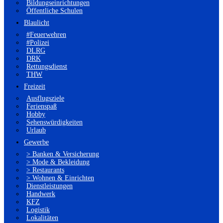
Bildungseinrichtungen
Öffentliche Schulen
Blaulicht
#Feuerwehren
#Polizei
DLRG
DRK
Rettungsdienst
THW
Freizeit
Ausflugsziele
Ferienspaß
Hobby
Sehenswürdigkeiten
Urlaub
Gewerbe
> Banken & Versicherung
> Mode & Bekleidung
> Restaurants
> Wohnen & Einrichten
Dienstleistungen
Handwerk
KFZ
Logistik
Lokalitäten