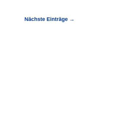
Nächste Einträge
→
lheit von Oettingen erzählt die Geschichte der Burg
tag, 24....