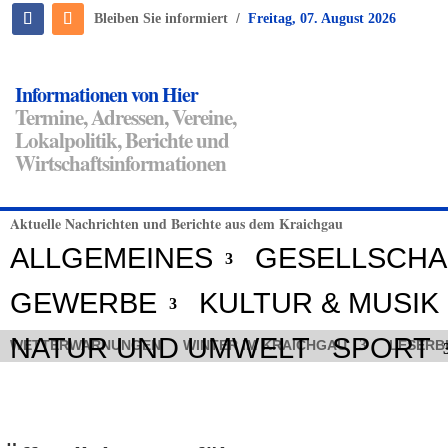
/
Bleiben Sie informiert
Freitag, 07. August 2026
Informationen von Hier
Termine, Adressen, Vereine,
Lokalpolitik, Berichte und
Wirtschaftsinformationen
Aktuelle Nachrichten und Berichte aus dem Kraichgau
ALLGEMEINES
GESELLSCHA
GEWERBE
KULTUR & MUSIK
NATUR UND UMWELT
SPORT
WETTERWARNUNGEN
WINTER IM KRAICHGAU
LESERB