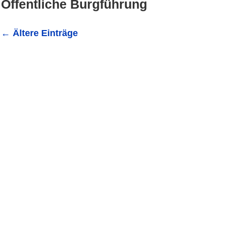
Öffentliche Burgführung
←
Ältere Einträge
Öffentliche Burgführung am 24. September, 14.00 Uhr Ade
Steinsberg (zg) Bei der öffentlichen Burgführung am Sonn