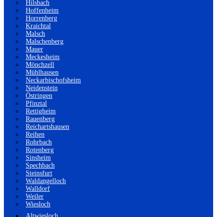
Hilsbach
Hoffenheim
Horrenberg
Kraichtal
Malsch
Malschenberg
Mauer
Meckesheim
Mönchzell
Mühlhausen
Neckarbischofsheim
Neidenstein
Östringen
Pfinztal
Rettigheim
Rauenberg
Reichartshausen
Reihen
Rohrbach
Rotenberg
Sinsheim
Spechbach
Steinsfurt
Waldangelloch
Walldorf
Weiler
Wiesloch
Altwiesloch