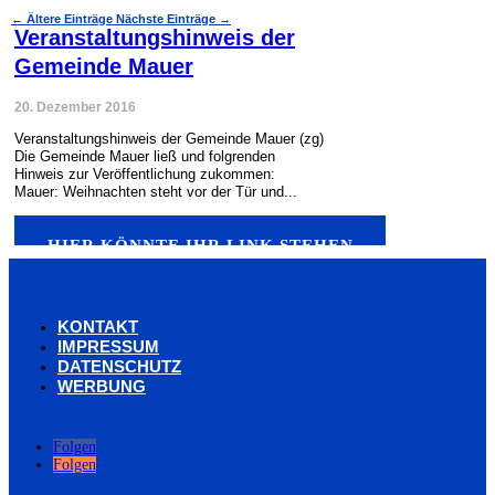
←
Ältere Einträge
Nächste Einträge
→
Veranstaltungshinweis der
Gemeinde Mauer
20. Dezember 2016
Veranstaltungshinweis der Gemeinde Mauer (zg)
Die Gemeinde Mauer ließ und folgrenden
Hinweis zur Veröffentlichung zukommen:
Mauer: Weihnachten steht vor der Tür und...
HIER KÖNNTE IHR LINK STEHEN
KONTAKT
IMPRESSUM
DATENSCHUTZ
WERBUNG
Folgen
Folgen