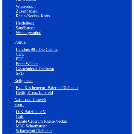
Wiesenbach
Zuzenhausen
Rhein-Neckar-Kreis
Heidelberg
Sandhausen
Neckargemünd
Politik
Bündnis 90 / Die Grünen
CDU
FDP
Freie Wähler
Gemeinderat Dielheim
SPD
Religionen
Ev.e Kirchengem. Baiertal-Dielheim
Heilig Kreuz Balzfeld
Natur und Umwelt
Sport
DJK Balzfeld e.V.
Golf
Karate Centrum Rhein-Neckar
MSC Schatthausen
Schachclub Dielheim