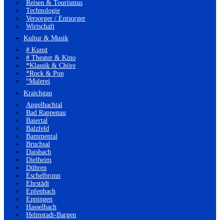
Reisen & Tourismus
Technologie
Versorger / Entsorger
Wirtschaft
Kultur & Musik
# Kunst
# Theater & Kino
*Klassik & Chöre
*Rock & Pop
°Malerei
Kraichgau
Angelbachtal
Bad Rappenau
Baiertal
Balzfeld
Bammental
Bruchsal
Daisbach
Dielheim
Dühren
Eschelbronn
Ehrstädt
Epfenbach
Eppingen
Hasselbach
Helmstadt-Bargen