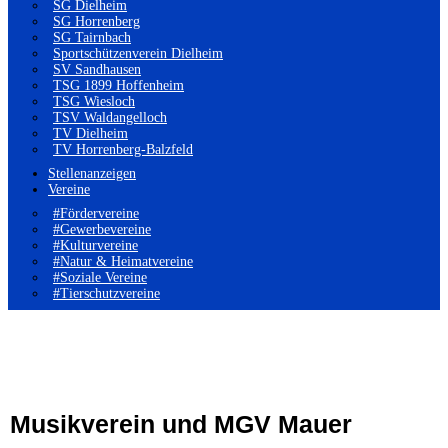
SG Dielheim
SG Horrenberg
SG Tairnbach
Sportschützenverein Dielheim
SV Sandhausen
TSG 1899 Hoffenheim
TSG Wiesloch
TSV Waldangelloch
TV Dielheim
TV Horrenberg-Balzfeld
Stellenanzeigen
Vereine
#Fördervereine
#Gewerbevereine
#Kulturvereine
#Natur & Heimatvereine
#Soziale Vereine
#Tierschutzvereine
Musikverein und MGV Mauer