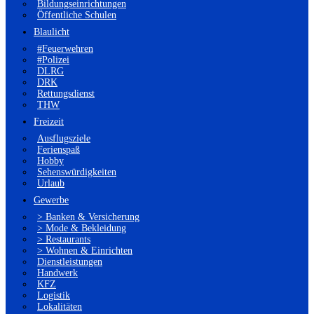
Bildungseinrichtungen
Öffentliche Schulen
Blaulicht
#Feuerwehren
#Polizei
DLRG
DRK
Rettungsdienst
THW
Freizeit
Ausflugsziele
Ferienspaß
Hobby
Sehenswürdigkeiten
Urlaub
Gewerbe
> Banken & Versicherung
> Mode & Bekleidung
> Restaurants
> Wohnen & Einrichten
Dienstleistungen
Handwerk
KFZ
Logistik
Lokalitäten