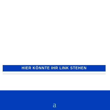
COVID-19: Zahl der Infizierten im Land
steigt auf 33.661 / davon 28.868
genesen / 1.613 Todesfälle in Baden-
Württemberg / Reproduktionszahl bei
1,02 / 7-Tage-Inzidenz im...
HIER KÖNNTE IHR LINK STEHEN