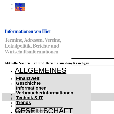
Folgen
Folgen
Informationen von Hier
Termine, Adressen, Vereine,
Lokalpolitik, Berichte und
Wirtschaftsinformationen
Suchen
Aktuelle Nachrichten und Berichte aus dem Kraichgau
nach:
ALLGEMEINES
Finanzwelt
Geschichte
Informationen
Verbraucherinformationen
WETTERWARNUNGEN
Technik & IT
WINTER IM KRAICHGAU
Trends
Lifehacks für vereiste
GESELLSCHAFT
Autoscheiben