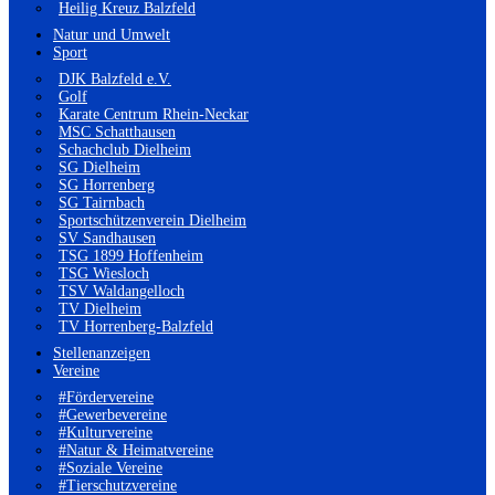
Heilig Kreuz Balzfeld
Natur und Umwelt
Sport
DJK Balzfeld e.V.
Golf
Karate Centrum Rhein-Neckar
MSC Schatthausen
Schachclub Dielheim
SG Dielheim
SG Horrenberg
SG Tairnbach
Sportschützenverein Dielheim
SV Sandhausen
TSG 1899 Hoffenheim
TSG Wiesloch
TSV Waldangelloch
TV Dielheim
TV Horrenberg-Balzfeld
Stellenanzeigen
Vereine
#Fördervereine
#Gewerbevereine
#Kulturvereine
#Natur & Heimatvereine
#Soziale Vereine
#Tierschutzvereine