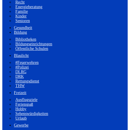
Recht
Energieberatung
Familie
Kinder
Senioren
Gesundheit
Bildung
Bibliotheken
Bildungseinrichtungen
Öffentliche Schulen
Blaulicht
#Feuerwehren
#Polizei
DLRG
DRK
Rettungsdienst
THW
Freizeit
Ausflugsziele
Ferienspaß
Hobby
Sehenswürdigkeiten
Urlaub
Gewerbe