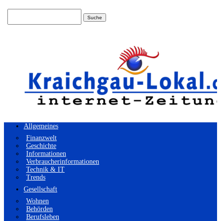
Suchen
nach:
Allgemeines
Finanzwelt
Geschichte
Informationen
Verbraucherinformationen
Technik & IT
Trends
Gesellschaft
Wohnen
Behörden
Berufsleben