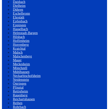
Daisbach
Dielheim
Dühren
Eschelbronn
Ehrstädt
Epfenbach
Eppingen
Hasselbach
Helmstadt-Bargen
Hilsbach
Hoffenheim
Horrenberg
Kraichtal
Malsch
Malschenberg
Mauer
Meckesheim
Mönchzell
Mühlhausen
Neckarbischofsheim
Neidenstein
Östringen
Pfinztal
Rettigheim
Rauenberg
Reichartshausen
Reihen
Rohrbach