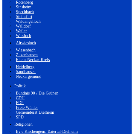
Rotenberg
Sinsheim
Spechbach
Steinsfurt
Waldangelloch
Walldorf
Weiler
Wiesloch
Altwiesloch
Wiesenbach
Zuzenhausen
Rhein-Neckar-Kreis
Heidelberg
Sandhausen
Neckargemünd
Politik
Bündnis 90 / Die Grünen
CDU
FDP
Freie Wähler
Gemeinderat Dielheim
SPD
Religionen
Ev.e Kirchengem. Baiertal-Dielheim