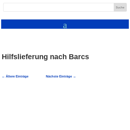
Hilfslieferung nach Barcs
←
Ältere Einträge
Nächste Einträge
→
Hilfstransport in die ungarische
Partnerstadt Barcs Der diesjährige
Hilfstransport der Freiwilligen Feuerwehr