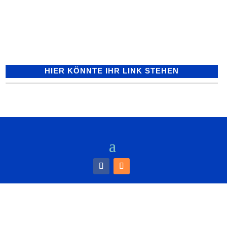
Sinsheim und des Freundeskreises
Barcs wurde vom 10. April bis 13....
HIER KÖNNTE IHR LINK STEHEN