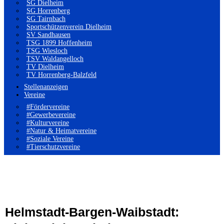
SG Dielheim
SG Horrenberg
SG Tairnbach
Sportschützenverein Dielheim
SV Sandhausen
TSG 1899 Hoffenheim
TSG Wiesloch
TSV Waldangelloch
TV Dielheim
TV Horrenberg-Balzfeld
Stellenanzeigen
Vereine
#Fördervereine
#Gewerbevereine
#Kulturvereine
#Natur & Heimatvereine
#Soziale Vereine
#Tierschutzvereine
Helmstadt-Bargen-Waibstadt: