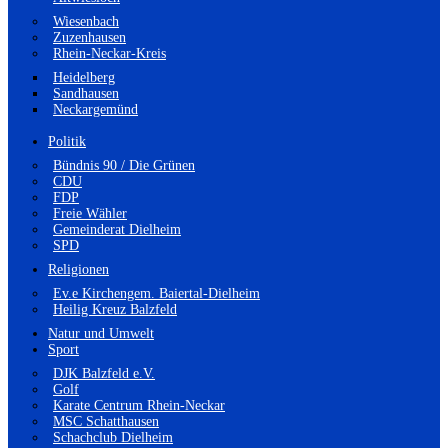
Wiesenbach
Zuzenhausen
Rhein-Neckar-Kreis
Heidelberg
Sandhausen
Neckargemünd
Politik
Bündnis 90 / Die Grünen
CDU
FDP
Freie Wähler
Gemeinderat Dielheim
SPD
Religionen
Ev.e Kirchengem. Baiertal-Dielheim
Heilig Kreuz Balzfeld
Natur und Umwelt
Sport
DJK Balzfeld e.V.
Golf
Karate Centrum Rhein-Neckar
MSC Schatthausen
Schachclub Dielheim