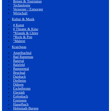
Reisen & Tourismus
Technologie
Versorger / Entsorger
Wirtschaft
Kultur & Musik
# Kunst
# Theater & Kino
*Klassik & Chöre
*Rock & Pop
°Malerei
Kraichgau
Angelbachtal
Bad Rappenau
Baiertal
Balzfeld
Bammental
Bruchsal
Daisbach
Dielheim
Dühren
Eschelbronn
Ehrstädt
Epfenbach
Eppingen
Hasselbach
Helmstadt-Bargen