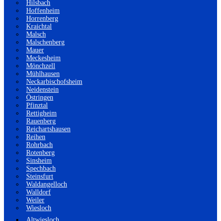
Hilsbach
Hoffenheim
Horrenberg
Kraichtal
Malsch
Malschenberg
Mauer
Meckesheim
Mönchzell
Mühlhausen
Neckarbischofsheim
Neidenstein
Östringen
Pfinztal
Rettigheim
Rauenberg
Reichartshausen
Reihen
Rohrbach
Rotenberg
Sinsheim
Spechbach
Steinsfurt
Waldangelloch
Walldorf
Weiler
Wiesloch
Altwiesloch