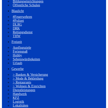
Bildungseinrichtungen
Öffentliche Schulen
Blaulicht
#Feuerwehren
#Polizei
DLRG
DRK
Rettungsdienst
THW
Freizeit
Ausflugsziele
Ferienspaß
Hobby
Sehenswürdigkeiten
Urlaub
Gewerbe
> Banken & Versicherung
> Mode & Bekleidung
> Restaurants
> Wohnen & Einrichten
Dienstleistungen
Handwerk
KFZ
Logistik
Lokalitäten