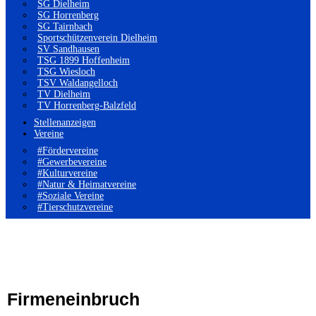
SG Dielheim
SG Horrenberg
SG Tairnbach
Sportschützenverein Dielheim
SV Sandhausen
TSG 1899 Hoffenheim
TSG Wiesloch
TSV Waldangelloch
TV Dielheim
TV Horrenberg-Balzfeld
Stellenanzeigen
Vereine
#Fördervereine
#Gewerbevereine
#Kulturvereine
#Natur & Heimatvereine
#Soziale Vereine
#Tierschutzvereine
Firmeneinbruch