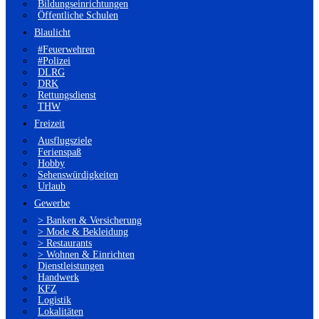
Bildungseinrichtungen
Öffentliche Schulen
Blaulicht
#Feuerwehren
#Polizei
DLRG
DRK
Rettungsdienst
THW
Freizeit
Ausflugsziele
Ferienspaß
Hobby
Sehenswürdigkeiten
Urlaub
Gewerbe
> Banken & Versicherung
> Mode & Bekleidung
> Restaurants
> Wohnen & Einrichten
Dienstleistungen
Handwerk
KFZ
Logistik
Lokalitäten