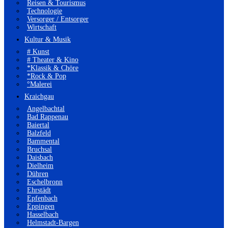
Reisen & Tourismus
Technologie
Versorger / Entsorger
Wirtschaft
Kultur & Musik
# Kunst
# Theater & Kino
*Klassik & Chöre
*Rock & Pop
°Malerei
Kraichgau
Angelbachtal
Bad Rappenau
Baiertal
Balzfeld
Bammental
Bruchsal
Daisbach
Dielheim
Dühren
Eschelbronn
Ehrstädt
Epfenbach
Eppingen
Hasselbach
Helmstadt-Bargen