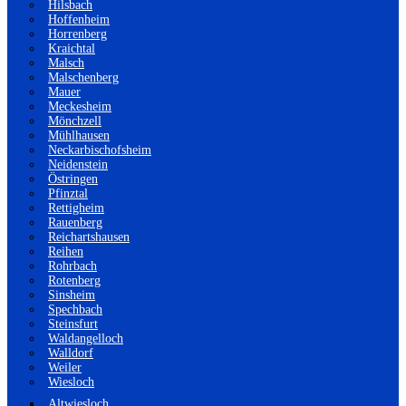
Hilsbach
Hoffenheim
Horrenberg
Kraichtal
Malsch
Malschenberg
Mauer
Meckesheim
Mönchzell
Mühlhausen
Neckarbischofsheim
Neidenstein
Östringen
Pfinztal
Rettigheim
Rauenberg
Reichartshausen
Reihen
Rohrbach
Rotenberg
Sinsheim
Spechbach
Steinsfurt
Waldangelloch
Walldorf
Weiler
Wiesloch
Altwiesloch