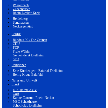
Wiesenbach
Zuzenhausen
Rhein-Neckar-Kreis
Heidelberg
Sandhausen
Neckargemünd
Politik
Bündnis 90 / Die Grünen
CDU
FDP
Freie Wähler
Gemeinderat Dielheim
SPD
Religionen
Ev.e Kirchengem. Baiertal-Dielheim
Heilig Kreuz Balzfeld
Natur und Umwelt
Sport
DJK Balzfeld e.V.
Golf
Karate Centrum Rhein-Neckar
MSC Schatthausen
Schachclub Dielheim