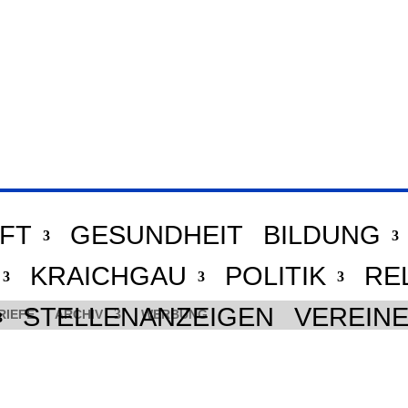
FT
GESUNDHEIT
BILDUNG
KRAICHGAU
POLITIK
RE
STELLENANZEIGEN
VEREIN
RIEFE
ARCHIV
WERBUNG