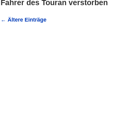
Fahrer des Touran verstorben
←
Ältere Einträge
Meckesheim: Fahrzeugführer verstorben (Pressemeldung
verstarb am vergangen Sonntag aufgrund von gesundheit