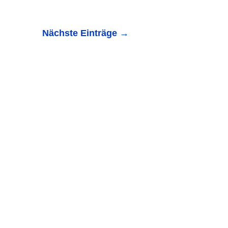
Nächste Einträge
→
 3, vgl. PM vom 21.02.2020 Der Fahrer des VW, Touran
lichen Problemen,...