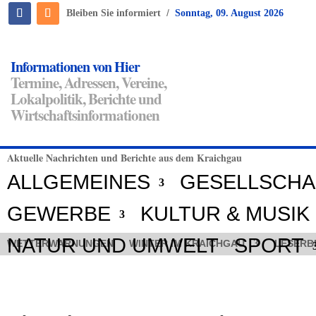
/
Bleiben Sie informiert
Sonntag, 09. August 2026
Informationen von Hier
Termine, Adressen, Vereine,
Lokalpolitik, Berichte und
Wirtschaftsinformationen
Aktuelle Nachrichten und Berichte aus dem Kraichgau
ALLGEMEINES
GESELLSCHA
GEWERBE
KULTUR & MUSIK
NATUR UND UMWELT
SPORT
WETTERWARNUNGEN
WINTER IM KRAICHGAU
LESERB