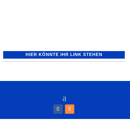
Zeugen gesucht Zwischen
Freitagnachmittag, 14.30 Uhr und
Samstagabend, 19.30 Uhr, brachen
bislang unbekannte Täter in die
Elsentalschule...
HIER KÖNNTE IHR LINK STEHEN