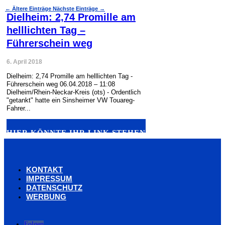
←
Ältere Einträge
Nächste Einträge
→
Dielheim: 2,74 Promille am
helllichten Tag –
Führerschein weg
6. April 2018
Dielheim: 2,74 Promille am helllichten Tag -
Führerschein weg 06.04.2018 – 11:08
Dielheim/Rhein-Neckar-Kreis (ots) - Ordentlich
"getankt" hatte ein Sinsheimer VW Touareg-
Fahrer...
HIER KÖNNTE IHR LINK STEHEN
KONTAKT
IMPRESSUM
DATENSCHUTZ
WERBUNG
Folgen