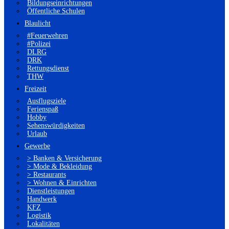
Bildungseinrichtungen
Öffentliche Schulen
Blaulicht
#Feuerwehren
#Polizei
DLRG
DRK
Rettungsdienst
THW
Freizeit
Ausflugsziele
Ferienspaß
Hobby
Sehenswürdigkeiten
Urlaub
Gewerbe
> Banken & Versicherung
> Mode & Bekleidung
> Restaurants
> Wohnen & Einrichten
Dienstleistungen
Handwerk
KFZ
Logistik
Lokalitäten