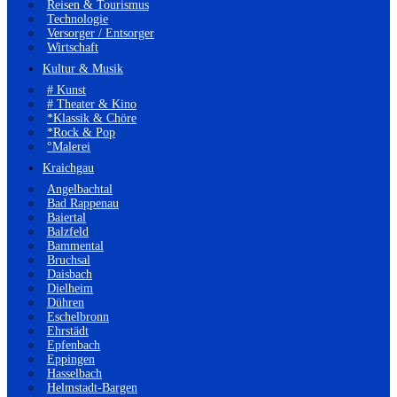
Reisen & Tourismus
Technologie
Versorger / Entsorger
Wirtschaft
Kultur & Musik
# Kunst
# Theater & Kino
*Klassik & Chöre
*Rock & Pop
°Malerei
Kraichgau
Angelbachtal
Bad Rappenau
Baiertal
Balzfeld
Bammental
Bruchsal
Daisbach
Dielheim
Dühren
Eschelbronn
Ehrstädt
Epfenbach
Eppingen
Hasselbach
Helmstadt-Bargen