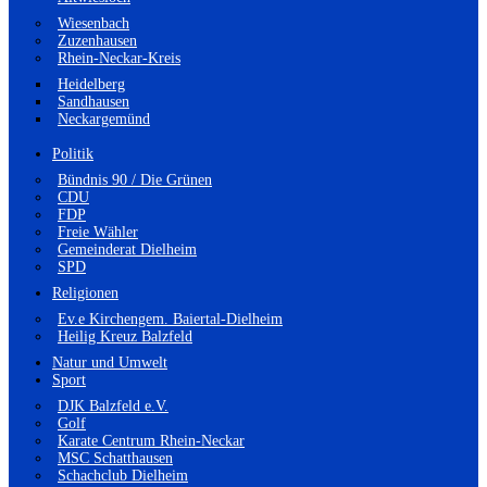
Wiesenbach
Zuzenhausen
Rhein-Neckar-Kreis
Heidelberg
Sandhausen
Neckargemünd
Politik
Bündnis 90 / Die Grünen
CDU
FDP
Freie Wähler
Gemeinderat Dielheim
SPD
Religionen
Ev.e Kirchengem. Baiertal-Dielheim
Heilig Kreuz Balzfeld
Natur und Umwelt
Sport
DJK Balzfeld e.V.
Golf
Karate Centrum Rhein-Neckar
MSC Schatthausen
Schachclub Dielheim