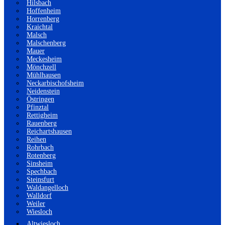
Hilsbach
Hoffenheim
Horrenberg
Kraichtal
Malsch
Malschenberg
Mauer
Meckesheim
Mönchzell
Mühlhausen
Neckarbischofsheim
Neidenstein
Östringen
Pfinztal
Rettigheim
Rauenberg
Reichartshausen
Reihen
Rohrbach
Rotenberg
Sinsheim
Spechbach
Steinsfurt
Waldangelloch
Walldorf
Weiler
Wiesloch
Altwiesloch