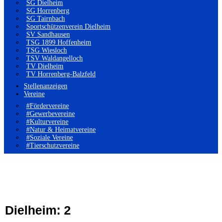
SG Dielheim
SG Horrenberg
SG Tairnbach
Sportschützenverein Dielheim
SV Sandhausen
TSG 1899 Hoffenheim
TSG Wiesloch
TSV Waldangelloch
TV Dielheim
TV Horrenberg-Balzfeld
Stellenanzeigen
Vereine
#Fördervereine
#Gewerbevereine
#Kulturvereine
#Natur & Heimatvereine
#Soziale Vereine
#Tierschutzvereine
Dielheim: 2