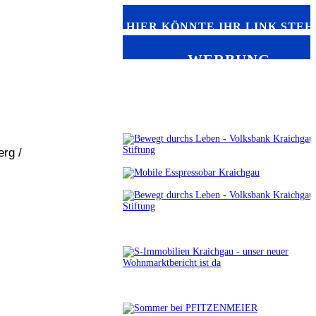
HIER KÖNNTE IHR LINK STEH
WERBUNG
erg /