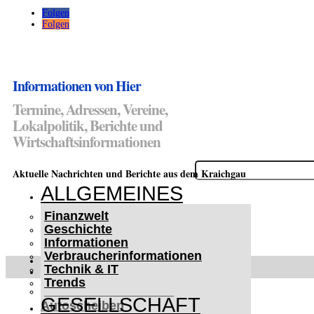
Folgen
Folgen
Informationen von Hier
Termine, Adressen, Vereine,
Lokalpolitik, Berichte und
Wirtschaftsinformationen
Suchen
Aktuelle Nachrichten und Berichte aus dem Kraichgau
nach:
ALLGEMEINES
Finanzwelt
Geschichte
Informationen
Verbraucherinformationen
WETTERWARNUNGEN
Technik & IT
WINTER IM KRAICHGAU
Trends
Lifehacks für vereiste
GESELLSCHAFT
Autoscheiben