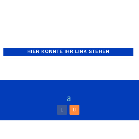
gesprengt - Zeugen gesucht! Am frühen
Donnerstagmorgen gegen 02:45 Uhr
sprengten Unbekannte in der Schulstraße
einen an die Hauswand...
HIER KÖNNTE IHR LINK STEHEN