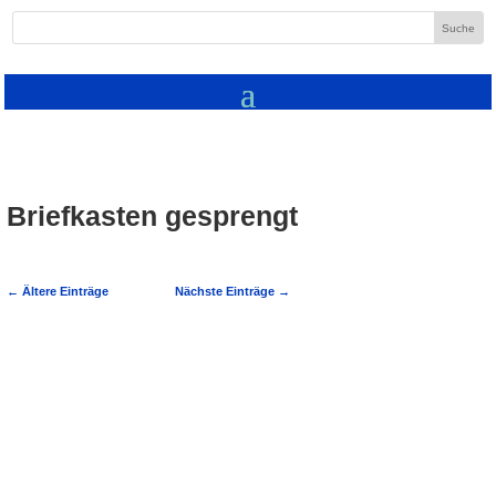
Briefkasten gesprengt
←
Ältere Einträge
Nächste Einträge
→
Eschelbronn: Briefkasten mit Böller