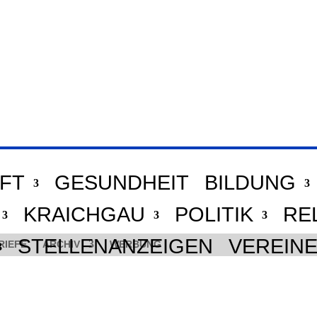
FT
GESUNDHEIT
BILDUNG
KRAICHGAU
POLITIK
RE
STELLENANZEIGEN
VEREIN
RIEFE
ARCHIV
WERBUNG