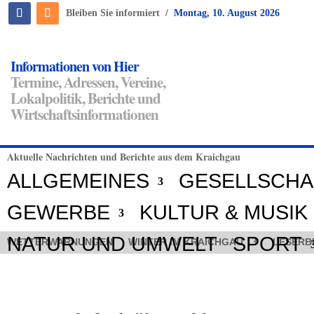
/
Bleiben Sie informiert
Montag, 10. August 2026
Informationen von Hier
Termine, Adressen, Vereine,
Lokalpolitik, Berichte und
Wirtschaftsinformationen
Aktuelle Nachrichten und Berichte aus dem Kraichgau
ALLGEMEINES
GESELLSCHA
GEWERBE
KULTUR & MUSIK
NATUR UND UMWELT
SPORT
WETTERWARNUNGEN
WINTER IM KRAICHGAU
LESERB