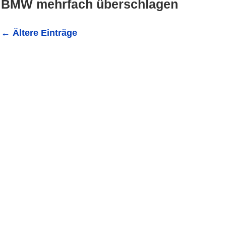
BMW mehrfach überschlagen
←
Ältere Einträge
Neckarbischofsheim: PKW überschlägt sich mehrfach - 2
19:45 Uhr befuhr ein 20-Jähriger mit seinem BMW die B2