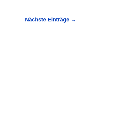
Nächste Einträge
→
0-Jähriger bleibt unverletzt Am Sonntagabend gegen
92 von Waibstadt...