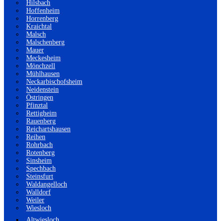
Hilsbach
Hoffenheim
Horrenberg
Kraichtal
Malsch
Malschenberg
Mauer
Meckesheim
Mönchzell
Mühlhausen
Neckarbischofsheim
Neidenstein
Östringen
Pfinztal
Rettigheim
Rauenberg
Reichartshausen
Reihen
Rohrbach
Rotenberg
Sinsheim
Spechbach
Steinsfurt
Waldangelloch
Walldorf
Weiler
Wiesloch
Altwiesloch