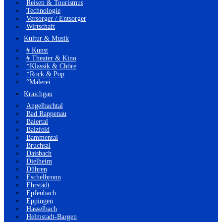
Reisen & Tourismus
Technologie
Versorger / Entsorger
Wirtschaft
Kultur & Musik
# Kunst
# Theater & Kino
*Klassik & Chöre
*Rock & Pop
°Malerei
Kraichgau
Angelbachtal
Bad Rappenau
Baiertal
Balzfeld
Bammental
Bruchsal
Daisbach
Dielheim
Dühren
Eschelbronn
Ehrstädt
Epfenbach
Eppingen
Hasselbach
Helmstadt-Bargen