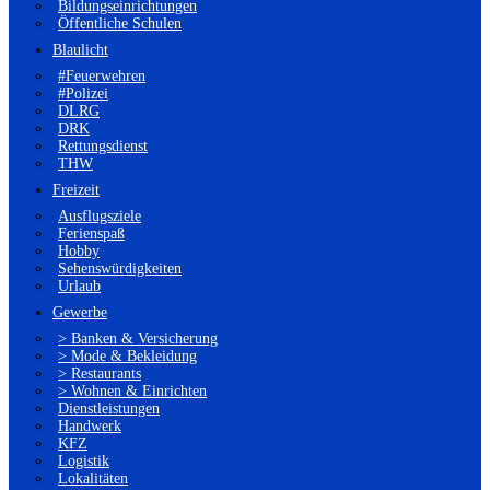
Bildungseinrichtungen
Öffentliche Schulen
Blaulicht
#Feuerwehren
#Polizei
DLRG
DRK
Rettungsdienst
THW
Freizeit
Ausflugsziele
Ferienspaß
Hobby
Sehenswürdigkeiten
Urlaub
Gewerbe
> Banken & Versicherung
> Mode & Bekleidung
> Restaurants
> Wohnen & Einrichten
Dienstleistungen
Handwerk
KFZ
Logistik
Lokalitäten