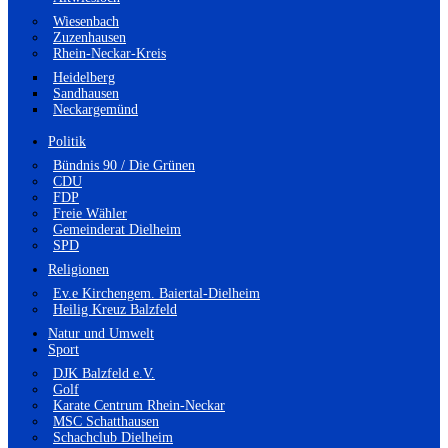
Wiesenbach
Zuzenhausen
Rhein-Neckar-Kreis
Heidelberg
Sandhausen
Neckargemünd
Politik
Bündnis 90 / Die Grünen
CDU
FDP
Freie Wähler
Gemeinderat Dielheim
SPD
Religionen
Ev.e Kirchengem. Baiertal-Dielheim
Heilig Kreuz Balzfeld
Natur und Umwelt
Sport
DJK Balzfeld e.V.
Golf
Karate Centrum Rhein-Neckar
MSC Schatthausen
Schachclub Dielheim