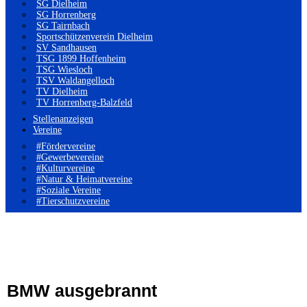
SG Dielheim
SG Horrenberg
SG Tairnbach
Sportschützenverein Dielheim
SV Sandhausen
TSG 1899 Hoffenheim
TSG Wiesloch
TSV Waldangelloch
TV Dielheim
TV Horrenberg-Balzfeld
Stellenanzeigen
Vereine
#Fördervereine
#Gewerbevereine
#Kulturvereine
#Natur & Heimatvereine
#Soziale Vereine
#Tierschutzvereine
BMW ausgebrannt