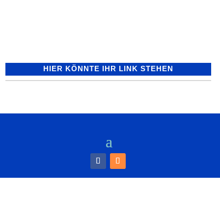
dann richtig zur Geltung kommen, wenn
ein schöner Boden zu Füßen liegt....
HIER KÖNNTE IHR LINK STEHEN