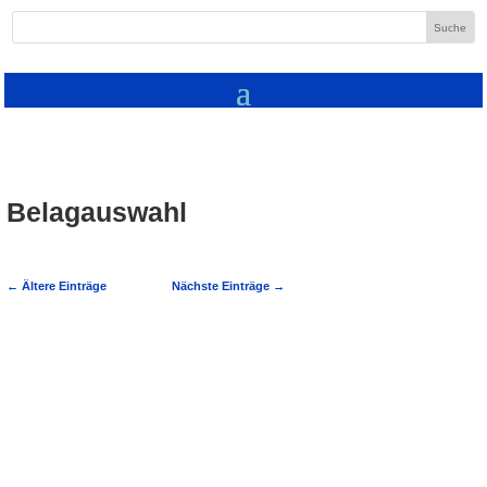
Belagauswahl
←
Ältere Einträge
Nächste Einträge
→
Ein schöner Fußboden ist etwas ganz
besonderes. Denn jeder Raum einer
Wohnung oder eines Hauses kann erst