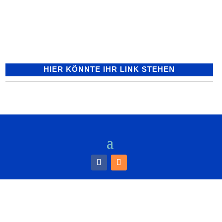
02.25 Uhr, die L612 von Dielheim
kommend in Richtung Horrenberg....
HIER KÖNNTE IHR LINK STEHEN