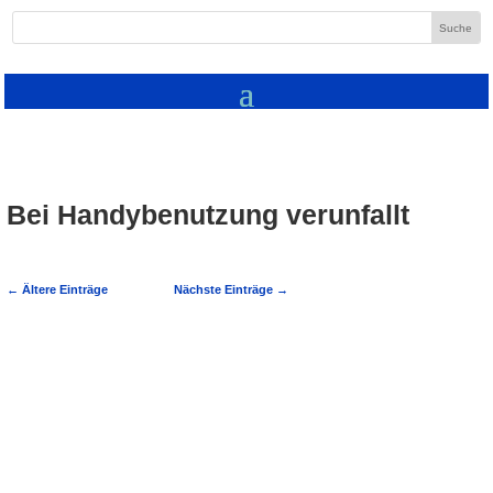
Bei Handybenutzung verunfallt
←
Ältere Einträge
Nächste Einträge
→
Dielheim: Betrunken das Handy benutzt
und dabei verunfallt Ein 25-Jähriger aus
Dielheim befuhr am 29.09.2019, um