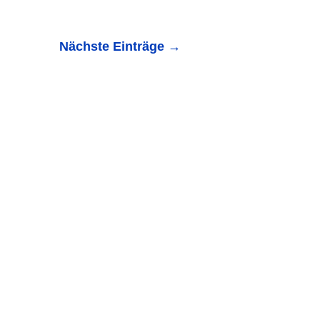
Nächste Einträge
→
05.12.2017 – 13:08 Angelbachtal / Rhein-Neckar-Kreis