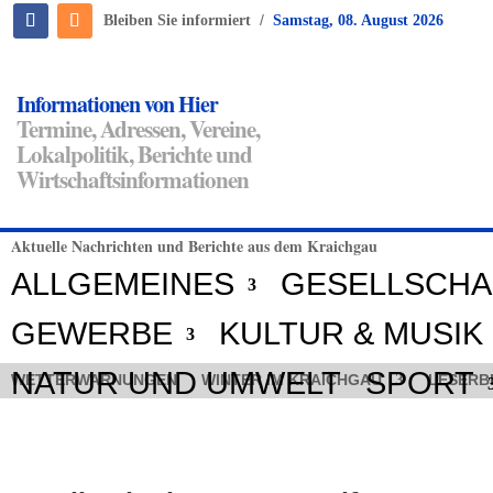
/
Bleiben Sie informiert
Samstag, 08. August 2026
Informationen von Hier
Termine, Adressen, Vereine,
Lokalpolitik, Berichte und
Wirtschaftsinformationen
Aktuelle Nachrichten und Berichte aus dem Kraichgau
ALLGEMEINES
GESELLSCHA
GEWERBE
KULTUR & MUSIK
NATUR UND UMWELT
SPORT
WETTERWARNUNGEN
WINTER IM KRAICHGAU
LESERB