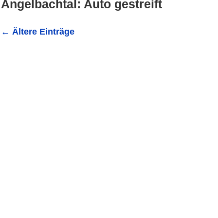
Angelbachtal: Auto gestreift
←
Ältere Einträge
Angelbachtal: Auto gestreift- Geschädigter gesucht! 
(ots) - Am Montag gegen 10:45 Uhr fuhr eine...