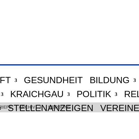
FT
GESUNDHEIT
BILDUNG
KRAICHGAU
POLITIK
RE
STELLENANZEIGEN
VEREIN
RIEFE
ARCHIV
WERBUNG