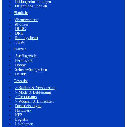
Bildungseinrichtungen
Öffentliche Schulen
Blaulicht
#Feuerwehren
#Polizei
DLRG
DRK
Rettungsdienst
THW
Freizeit
Ausflugsziele
Ferienspaß
Hobby
Sehenswürdigkeiten
Urlaub
Gewerbe
> Banken & Versicherung
> Mode & Bekleidung
> Restaurants
> Wohnen & Einrichten
Dienstleistungen
Handwerk
KFZ
Logistik
Lokalitäten