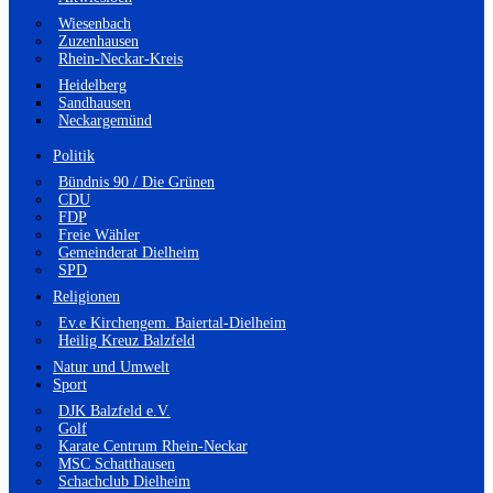
Wiesenbach
Zuzenhausen
Rhein-Neckar-Kreis
Heidelberg
Sandhausen
Neckargemünd
Politik
Bündnis 90 / Die Grünen
CDU
FDP
Freie Wähler
Gemeinderat Dielheim
SPD
Religionen
Ev.e Kirchengem. Baiertal-Dielheim
Heilig Kreuz Balzfeld
Natur und Umwelt
Sport
DJK Balzfeld e.V.
Golf
Karate Centrum Rhein-Neckar
MSC Schatthausen
Schachclub Dielheim