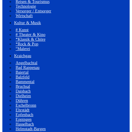
Reisen & Tourismus
Technologie
Versorger / Entsorger
Wirtschaft
Kultur & Musik
# Kunst
# Theater & Kino
*Klassik & Chöre
*Rock & Pop
°Malerei
Kraichgau
Angelbachtal
Bad Rappenau
Baiertal
Balzfeld
Bammental
Bruchsal
Daisbach
Dielheim
Dühren
Eschelbronn
Ehrstädt
Epfenbach
Eppingen
Hasselbach
Helmstadt-Bargen