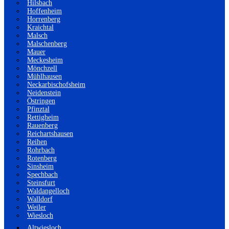
Hilsbach
Hoffenheim
Horrenberg
Kraichtal
Malsch
Malschenberg
Mauer
Meckesheim
Mönchzell
Mühlhausen
Neckarbischofsheim
Neidenstein
Östringen
Pfinztal
Rettigheim
Rauenberg
Reichartshausen
Reihen
Rohrbach
Rotenberg
Sinsheim
Spechbach
Steinsfurt
Waldangelloch
Walldorf
Weiler
Wiesloch
Altwiesloch