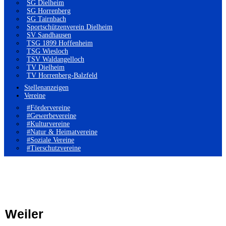
SG Dielheim
SG Horrenberg
SG Tairnbach
Sportschützenverein Dielheim
SV Sandhausen
TSG 1899 Hoffenheim
TSG Wiesloch
TSV Waldangelloch
TV Dielheim
TV Horrenberg-Balzfeld
Stellenanzeigen
Vereine
#Fördervereine
#Gewerbevereine
#Kulturvereine
#Natur & Heimatvereine
#Soziale Vereine
#Tierschutzvereine
Weiler