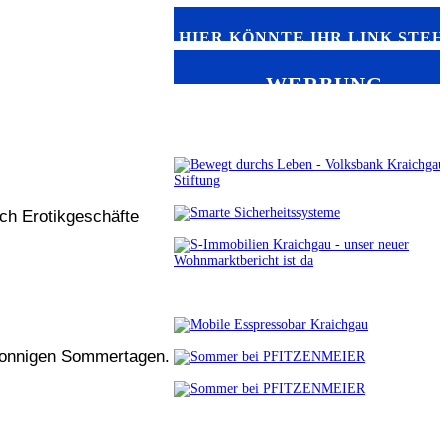
HIER KÖNNTE IHR LINK STEH
WERBUNG
uch Erotikgeschäfte
 sonnigen Sommertagen.