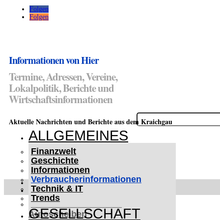
Folgen
Folgen
Informationen von Hier
Termine, Adressen, Vereine,
Lokalpolitik, Berichte und
Wirtschaftsinformationen
Suchen
Aktuelle Nachrichten und Berichte aus dem Kraichgau
nach:
ALLGEMEINES
Finanzwelt
Geschichte
Informationen
Verbraucherinformationen
WETTERWARNUNGEN
Technik & IT
WINTER IM KRAICHGAU
Trends
Lifehacks für vereiste
GESELLSCHAFT
Autoscheiben