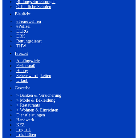
Bildungseinrichtungen
Öffentliche Schulen
Blaulicht
#Feuerwehren
#Polizei
DLRG
DRK
Rettungsdienst
THW
Freizeit
Ausflugsziele
Ferienspaß
Hobby
Sehenswürdigkeiten
Urlaub
Gewerbe
> Banken & Versicherung
> Mode & Bekleidung
> Restaurants
> Wohnen & Einrichten
Dienstleistungen
Handwerk
KFZ
Logistik
Lokalitäten