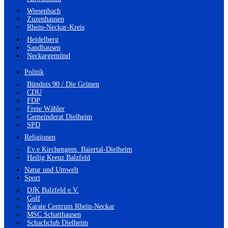
Wiesenbach
Zuzenhausen
Rhein-Neckar-Kreis
Heidelberg
Sandhausen
Neckargemünd
Politik
Bündnis 90 / Die Grünen
CDU
FDP
Freie Wähler
Gemeinderat Dielheim
SPD
Religionen
Ev.e Kirchengem. Baiertal-Dielheim
Heilig Kreuz Balzfeld
Natur und Umwelt
Sport
DJK Balzfeld e.V.
Golf
Karate Centrum Rhein-Neckar
MSC Schatthausen
Schachclub Dielheim