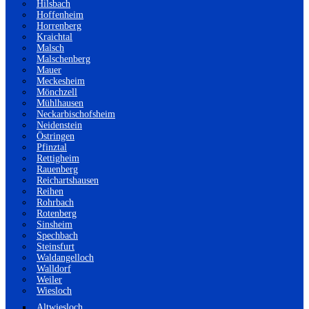
Hilsbach
Hoffenheim
Horrenberg
Kraichtal
Malsch
Malschenberg
Mauer
Meckesheim
Mönchzell
Mühlhausen
Neckarbischofsheim
Neidenstein
Östringen
Pfinztal
Rettigheim
Rauenberg
Reichartshausen
Reihen
Rohrbach
Rotenberg
Sinsheim
Spechbach
Steinsfurt
Waldangelloch
Walldorf
Weiler
Wiesloch
Altwiesloch