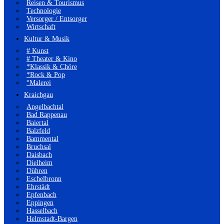
Reisen & Tourismus
Technologie
Versorger / Entsorger
Wirtschaft
Kultur & Musik
# Kunst
# Theater & Kino
*Klassik & Chöre
*Rock & Pop
°Malerei
Kraichgau
Angelbachtal
Bad Rappenau
Baiertal
Balzfeld
Bammental
Bruchsal
Daisbach
Dielheim
Dühren
Eschelbronn
Ehrstädt
Epfenbach
Eppingen
Hasselbach
Helmstadt-Bargen