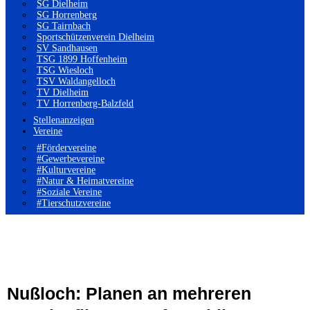
SG Dielheim
SG Horrenberg
SG Tairnbach
Sportschützenverein Dielheim
SV Sandhausen
TSG 1899 Hoffenheim
TSG Wiesloch
TSV Waldangelloch
TV Dielheim
TV Horrenberg-Balzfeld
Stellenanzeigen
Vereine
#Fördervereine
#Gewerbevereine
#Kulturvereine
#Natur & Heimatvereine
#Soziale Vereine
#Tierschutzvereine
Nußloch: Planen an mehreren